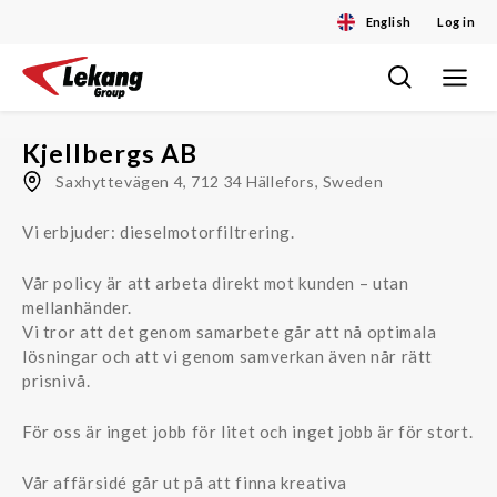
English
Log in
Toggle
Skip
navigat
to
content
Kjellbergs AB
Saxhyttevägen 4, 712 34 Hällefors, Sweden
Vi erbjuder: dieselmotorfiltrering.
Vår policy är att arbeta direkt mot kunden – utan
mellanhänder.
Vi tror att det genom samarbete går att nå optimala
lösningar och att vi genom samverkan även når rätt
prisnivå.
För oss är inget jobb för litet och inget jobb är för stort.
Vår affärsidé går ut på att finna kreativa