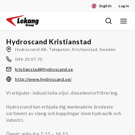
English
Log in
Toggle
Skip
navigat
to
content
Hydroscand Kristianstad
Hydroscand AB, Telegatan, Kristianstad, Sweden
044-20 07 70
kristianstad@hydroscand.se
http://www.hydroscand.se/
Vi erbjuder: industriella oljor, dieselmotorfiltrering.
Hydroscand kan erbjuda dig marknadens bredaste
sortiment av slang och kopplingar inom hydraulik och
industri.
Öppet: mån-fre 7:15 – 16:15