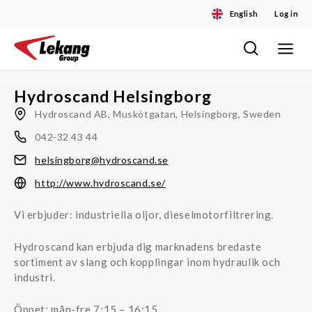
English
Log in
Toggle
Skip
navigat
to
content
Hydroscand Helsingborg
Hydroscand AB, Muskötgatan, Helsingborg, Sweden
042-32 43 44
helsingborg@hydroscand.se
http://www.hydroscand.se/
Vi erbjuder: industriella oljor, dieselmotorfiltrering.
Hydroscand kan erbjuda dig marknadens bredaste
sortiment av slang och kopplingar inom hydraulik och
industri.
Öppet: mån-fre 7:15 – 16:15