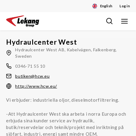
English
Log in
Toggle
Skip
navigat
to
content
Hydraulcenter West
Hydraulcenter West AB, Kabelvägen, Falkenberg,
Sweden
0346-71 55 10
butiken@hcw.eu
http://www.hcw.eu/
Vi erbjuder: industriella oljor, dieselmotorfiltrering.
-Att Hydraulcenter West ska arbeta i norra Europa och
erbjuda sina kunder service av hydraulik,
butik/reservdelar och teknik/projekt med inriktning på
sjöfart, industri, energi samt mindre OEM.