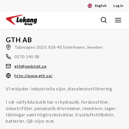
English
Log in
Toggle
Skip
navigat
to
content
GTH AB
Täljevägen 2023, 826 40 Söderhamn, Sweden
0270-140 08
gth@swipnet.se
http://www.gth.se/
Vi erbjuder: industriella oljor, dieselmotorfiltrering.
I vår välfyllda butik har vi hydraulik, fordonsfilter,
industrifilter, penumatik drivremmar, remskivor, lager,
tätningar samt högtryckstvättar, tryckluftstillbehör,
batterier, Q8-oljor m.m.