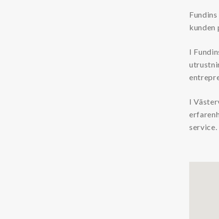
Chemicals
Fundins 
kunden p
Coolants
Additives Coolant
I Fundin
utrustni
Cleaners Coolant
entrepre
Condition Monitoring
I Väster
Particle Counters
erfaren
service.
Oil Quality Sensors
Oil Sampling
Support
LFS
Safety Data Sheets