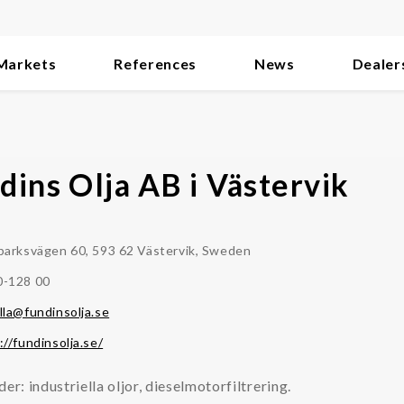
Markets
References
News
Dealer
dins Olja AB i Västervik
parksvägen 60, 593 62 Västervik, Sweden
0-128 00
lla@fundinsolja.se
://fundinsolja.se/
der: industriella oljor, dieselmotorfiltrering.