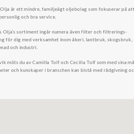
Olja är ett mindre, familjeägt oljebolag som fokuserar på at
ersonlig och bra service.
s Olja’s sortiment ingår numera även filter och filtrerings-
ng för dig med verksamhet inom åkeri, lantbruk, skogsbruk,
nad och industri.
vik möts du av Camilla Tolf och Cecilia Tolf som med sina m
heter och kunskaper i branschen kan bistå med rådgivning o