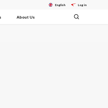
English
Log in
s
About Us