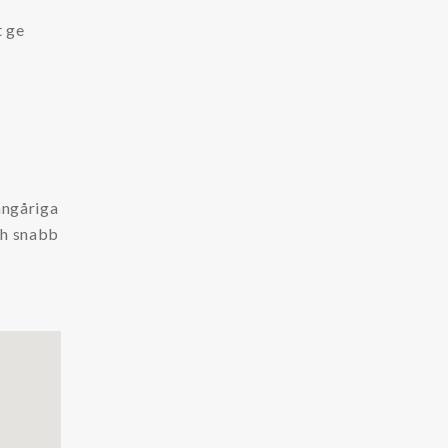
t ge
ångåriga
ch snabb