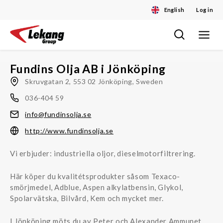
English
Log in
Toggle
Skip
navigat
to
content
Fundins Olja AB i Jönköping
Skruvgatan 2, 553 02 Jönköping, Sweden
036-404 59
info@fundinsolja.se
http://www.fundinsolja.se
Vi erbjuder: industriella oljor, dieselmotorfiltrering.
Här köper du kvalitétsprodukter såsom Texaco-
smörjmedel, Adblue, Aspen alkylatbensin, Glykol,
Spolarvätska, Bilvård, Kem och mycket mer.
I Jönköping möts du av Peter och Alexander Ammunet